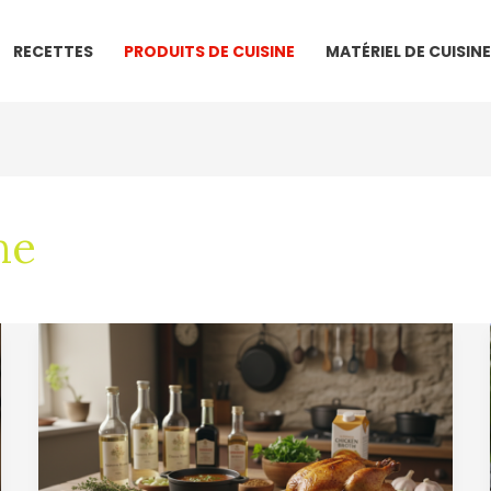
RECETTES
PRODUITS DE CUISINE
MATÉRIEL DE CUISINE
ne
Alternatives
au
vin
jaune
en