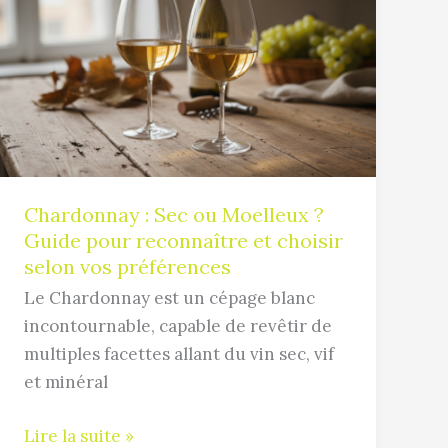
:
Sec
ou
Moelleux
?
Guide
pour
reconnaître
Chardonnay : Sec ou Moelleux ?
et
Guide pour reconnaître et choisir
choisir
selon vos préférences
selon
Le Chardonnay est un cépage blanc
vos
incontournable, capable de revêtir de
préférences
multiples facettes allant du vin sec, vif
et minéral
Lire la suite »