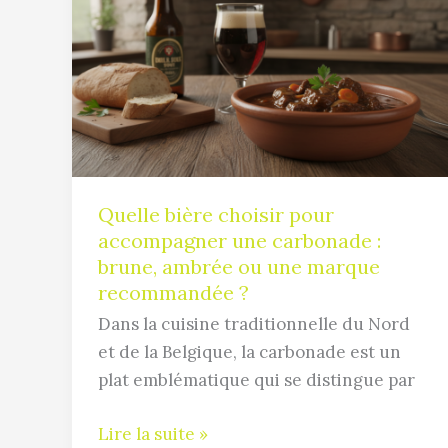
bière
choisir
pour
accompagner
une
carbonade
:
brune,
Quelle bière choisir pour
ambrée
accompagner une carbonade :
ou
brune, ambrée ou une marque
une
recommandée ?
marque
Dans la cuisine traditionnelle du Nord
recommandée
et de la Belgique, la carbonade est un
?
plat emblématique qui se distingue par
Lire la suite »