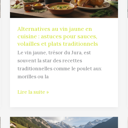
cuisine
:
astuces
pour
Alternatives au vin jaune en
sauces,
cuisine : astuces pour sauces,
volailles
volailles et plats traditionnels
et
Le vin jaune, trésor du Jura, est
plats
souvent la star des recettes
traditionnels
traditionnelles comme le poulet aux
morilles ou la
Lire la suite »
Vins