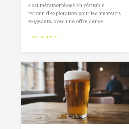
malins
s’est métamorphosé en véritable
pour
terrain d’exploration pour les amateurs
faire
exigeants. Avec une offre dense
des
économies
Lire la suite »
Calories
dans
la
bière
:
Guide
complet
pour