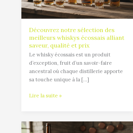
whiskys
écossais
alliant
saveur,
Découvrez notre sélection des
qualité
meilleurs whiskys écossais alliant
et
saveur, qualité et prix
prix
Le whisky écossais est un produit
d’exception, fruit d’un savoir-faire
ancestral où chaque distillerie apporte
sa touche unique à la […]
Lire la suite »
Quelle