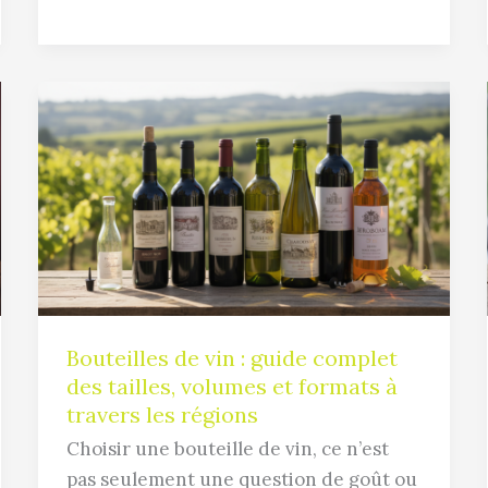
Bouteilles
de
vin
:
guide
complet
des
tailles,
volumes
Bouteilles de vin : guide complet
et
des tailles, volumes et formats à
formats
travers les régions
à
Choisir une bouteille de vin, ce n’est
travers
pas seulement une question de goût ou