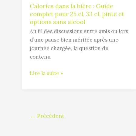
25
Calories dans la bière : Guide
cl,
complet pour 25 cl, 33 cl, pinte et
33
options sans alcool
cl,
Au fil des discussions entre amis ou lors
pinte
d’une pause bien méritée après une
et
journée chargée, la question du
options
contenu
sans
alcool
Lire la suite »
←
Précédent