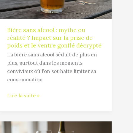
ou
réalité
?
Impact
Bière sans alcool : mythe ou
sur
réalité ? Impact sur la prise de
la
poids et le ventre gonflé décrypté
prise
La bière sans alcool séduit de plus en
de
plus, surtout dans les moments
poids
conviviaux où l’on souhaite limiter sa
et
consommation
le
ventre
Lire la suite »
gonflé
décrypté
Chardonnay