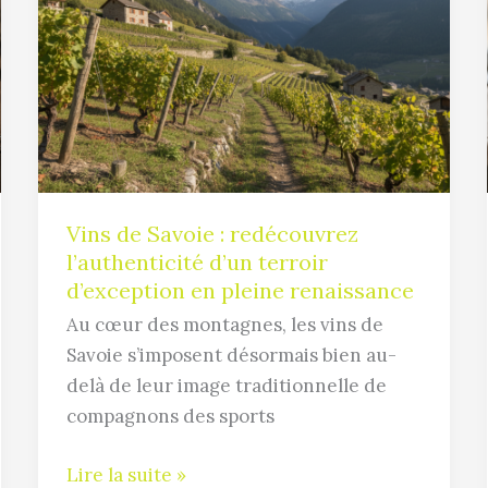
de
Savoie
:
redécouvrez
l’authenticité
d’un
terroir
d’exception
Vins de Savoie : redécouvrez
en
l’authenticité d’un terroir
pleine
d’exception en pleine renaissance
renaissance
Au cœur des montagnes, les vins de
Savoie s’imposent désormais bien au-
delà de leur image traditionnelle de
compagnons des sports
Lire la suite »