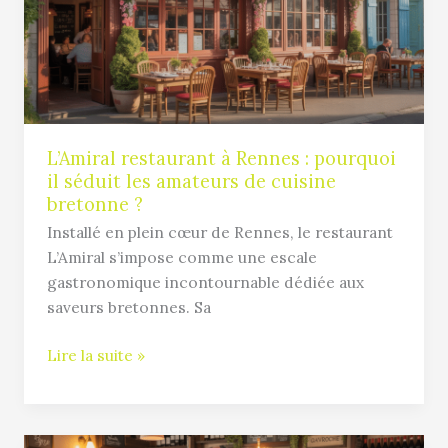
:
pourquoi
il
séduit
les
amateurs
de
L’Amiral restaurant à Rennes : pourquoi
il séduit les amateurs de cuisine
cuisine
bretonne ?
bretonne
?
Installé en plein cœur de Rennes, le restaurant
L’Amiral s’impose comme une escale
gastronomique incontournable dédiée aux
saveurs bretonnes. Sa
Lire la suite »
Pourquoi