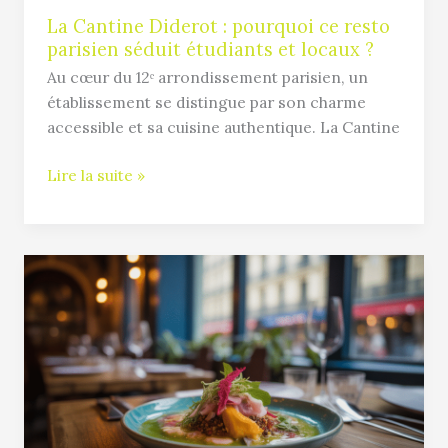
et
La Cantine Diderot : pourquoi ce resto
parisien séduit étudiants et locaux ?
locaux
?
Au cœur du 12ᵉ arrondissement parisien, un
établissement se distingue par son charme
accessible et sa cuisine authentique. La Cantine
Lire la suite »
Tigermilk
Lyon
:
découvrez
la
cuisine
péruvienne
à