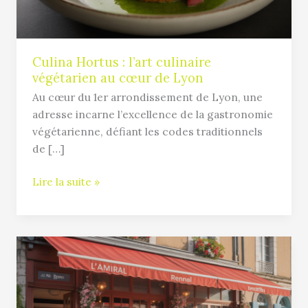
cœur
de
Lyon
Culina Hortus : l’art culinaire
végétarien au cœur de Lyon
Au cœur du 1er arrondissement de Lyon, une
adresse incarne l’excellence de la gastronomie
végétarienne, défiant les codes traditionnels
de […]
Lire la suite »
L’Amiral
restaurant
à
Rennes