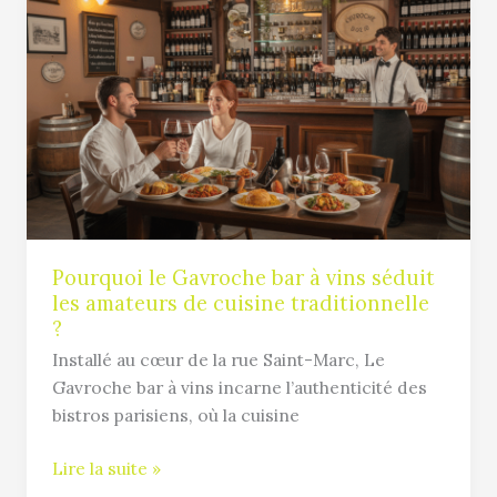
le
Gavroche
bar
à
vins
séduit
les
amateurs
de
cuisine
Pourquoi le Gavroche bar à vins séduit
les amateurs de cuisine traditionnelle
traditionnelle
?
?
Installé au cœur de la rue Saint-Marc, Le
Gavroche bar à vins incarne l’authenticité des
bistros parisiens, où la cuisine
Lire la suite »