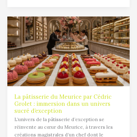
La
pâtisserie
du
Meurice
par
Cédric
Grolet
:
immersion
dans
un
La pâtisserie du Meurice par Cédric
Grolet : immersion dans un univers
univers
sucré d’exception
sucré
d’exception
L’univers de la pâtisserie d’exception se
réinvente au cœur du Meurice, à travers les
créations magistrales d’un chef dont le