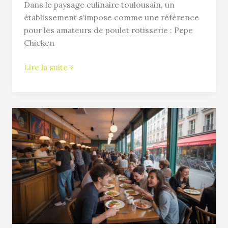
Dans le paysage culinaire toulousain, un
établissement s’impose comme une référence
pour les amateurs de poulet rotisserie : Pepe
Chicken
Lire la suite »
La
Cantine
Diderot
:
pourquoi
ce
resto
parisien
séduit
étudiants