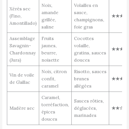
Noix,
Volailles en
Xérès sec
amande
sauce,
(Fino,
★★★☆
grillée,
champignons,
Amontillado)
saline
foie gras
Assemblage
Fruits
Cocottes
Savagnin-
jaunes,
volaille,
★★★☆
Chardonnay
beurre,
gratins, sauces
(Jura)
noisette
douces
Noix, citron
Risotto, sauces
Vin de voile
confit,
brunes
★★★☆
de Gaillac
caramel
allégées
Caramel,
Sauces rôties,
torréfaction,
Madère sec
déglacées,
★★☆☆
épices
marinades
douces