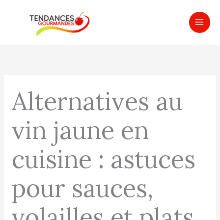
Aller
MAI
au
ME
contenu
Alternatives au
vin jaune en
cuisine : astuces
pour sauces,
volailles et plats