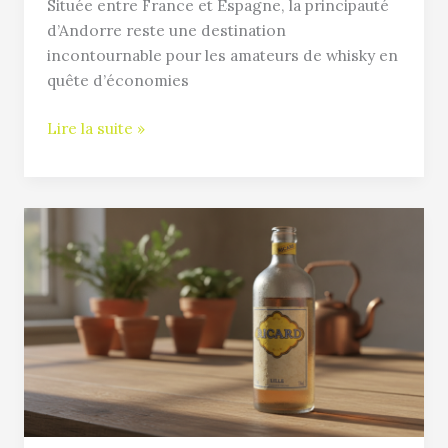
Située entre France et Espagne, la principauté
meilleures
d’Andorre reste une destination
offres
incontournable pour les amateurs de whisky en
et
quête d’économies
conseils
pratiques
Lire la suite »
pour
vos
achats
Prix
du
Ricard
en
Andorre
:
Guide
complet
pour
acheter