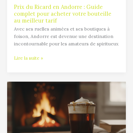
votre
Prix du Ricard en Andorre : Guide
complet pour acheter votre bouteille
bouteille
au meilleur tarif
au
meilleur
Avec ses ruelles animées et ses boutiques à
tarif
foison, Andorre est devenue une destination
incontournable pour les amateurs de spiritueux
Lire la suite »
Comment
sélectionner
le
whisky
parfait
pour
un