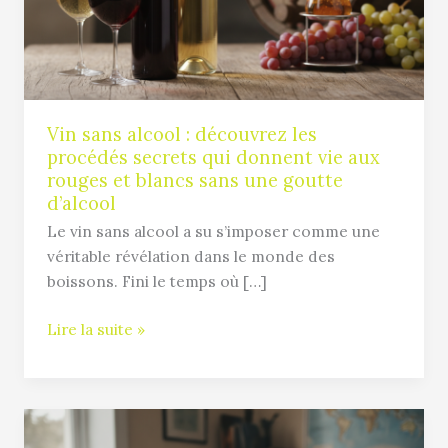
les
procédés
secrets
qui
donnent
vie
Vin sans alcool : découvrez les
procédés secrets qui donnent vie aux
aux
rouges et blancs sans une goutte
rouges
d’alcool
et
Le vin sans alcool a su s’imposer comme une
blancs
véritable révélation dans le monde des
sans
boissons. Fini le temps où […]
une
goutte
Lire la suite »
d’alcool
Quelle
licence