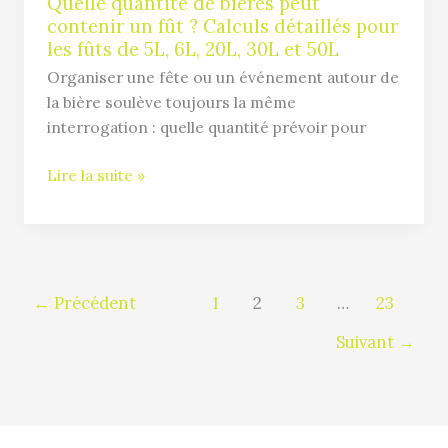
détaillés
Quelle quantité de bières peut
contenir un fût ? Calculs détaillés pour
pour
les fûts de 5L, 6L, 20L, 30L et 50L
les
fûts
Organiser une fête ou un événement autour de
de
la bière soulève toujours la même
5L,
interrogation : quelle quantité prévoir pour
6L,
Lire la suite »
20L,
30L
et
50L
←
Précédent
1
2
3
…
23
Suivant
→