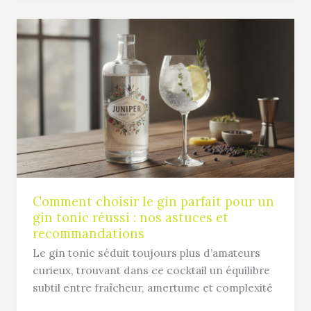
Comment
choisir
le
gin
parfait
pour
un
gin
tonic
réussi
:
Comment choisir le gin parfait pour un
gin tonic réussi : nos astuces et
nos
recommandations
astuces
et
Le gin tonic séduit toujours plus d’amateurs
recommandations
curieux, trouvant dans ce cocktail un équilibre
subtil entre fraîcheur, amertume et complexité