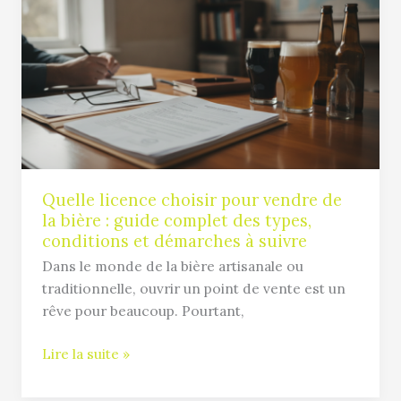
choisir
pour
vendre
de
la
bière
:
guide
complet
Quelle licence choisir pour vendre de
la bière : guide complet des types,
des
conditions et démarches à suivre
types,
conditions
Dans le monde de la bière artisanale ou
et
traditionnelle, ouvrir un point de vente est un
démarches
rêve pour beaucoup. Pourtant,
à
Lire la suite »
suivre