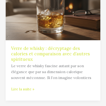
whisky
:
décryptage
des
calories
et
comparaison
avec
d’autres
Verre de whisky : décryptage des
calories et comparaison avec d’autres
spiritueux
spiritueux
Le verre de whisky fascine autant par son
élégance que par sa dimension calorique
souvent méconnue. Si l’on imagine volontiers
Lire la suite »