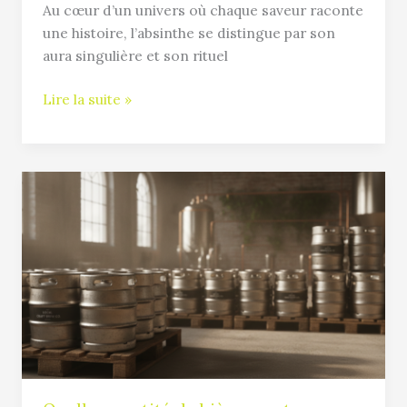
parfaite
Au cœur d’un univers où chaque saveur raconte
une histoire, l’absinthe se distingue par son
aura singulière et son rituel
Lire la suite »
Quelle
quantité
de
bières
peut
contenir
un
fût
?
Calculs