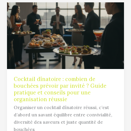
Cocktail
dînatoire
:
combien
de
bouchées
prévoir
par
invité
?
Guide
Cocktail dînatoire : combien de
bouchées prévoir par invité ? Guide
pratique
pratique et conseils pour une
et
organisation réussie
conseils
Organiser un cocktail dînatoire réussi, c’est
pour
d’abord un savant équilibre entre convivialité,
une
diversité des saveurs et juste quantité de
organisation
bouchées
réussie