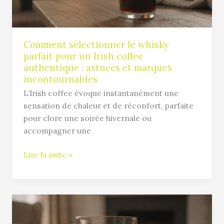
Irish
coffee
authentique
:
Comment sélectionner le whisky
parfait pour un Irish coffee
astuces
authentique : astuces et marques
et
incontournables
marques
L’Irish coffee évoque instantanément une
incontournables
sensation de chaleur et de réconfort, parfaite
pour clore une soirée hivernale ou
accompagner une
Lire la suite »
Verre
de