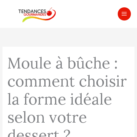
Aller
MAI
au
ME
contenu
Moule à bûche :
comment choisir
la forme idéale
selon votre
dessert ?