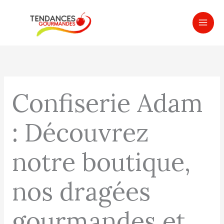
Aller
MAI
au
ME
contenu
Confiserie Adam
: Découvrez
notre boutique,
nos dragées
gourmandes et