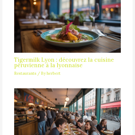
Tigermilk Lyon : découvrez la cuisine
péruvienne à la lyonnaise
Restaurants
/ By
herbert