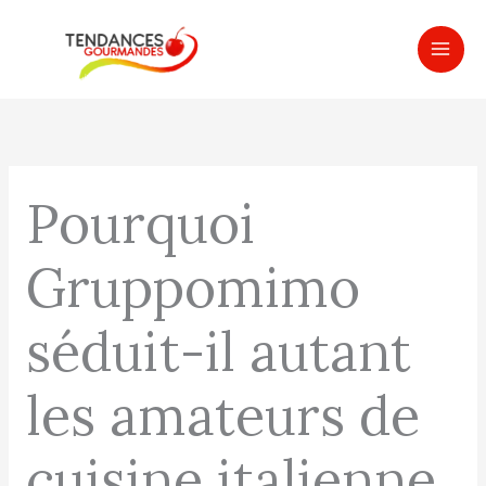
Aller
MAI
au
ME
contenu
Pourquoi
Gruppomimo
séduit-il autant
les amateurs de
cuisine italienne