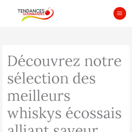
Aller
MAI
au
ME
contenu
Découvrez notre
sélection des
meilleurs
whiskys écossais
alliant saveur,