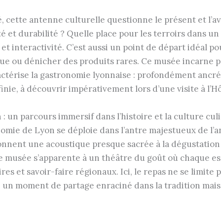
, cette antenne culturelle questionne le présent et l’a
 et durabilité ? Quelle place pour les terroirs dans u
et interactivité. C’est aussi un point de départ idéal p
e ou dénicher des produits rares. Ce musée incarne pa
érise la gastronomie lyonnaise : profondément ancrée 
inie, à découvrir impérativement lors d’une visite à l’H
 un parcours immersif dans l’histoire et la culture cul
nomie de Lyon se déploie dans l’antre majestueux de l’
donnent une acoustique presque sacrée à la dégustatio
le musée s’apparente à un théâtre du goût où chaque e
es et savoir-faire régionaux. Ici, le repas ne se limite
l, un moment de partage enraciné dans la tradition mais