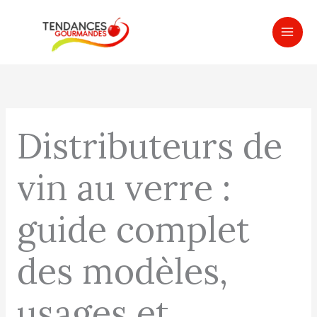
Aller
MAI
au
ME
contenu
Distributeurs de
vin au verre :
guide complet
des modèles,
usages et