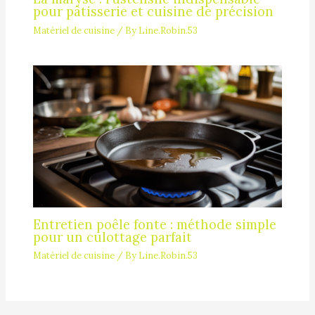
pour pâtisserie et cuisine de précision
Matériel de cuisine
/ By
Line.Robin.53
Entretien poêle fonte : méthode simple
pour un culottage parfait
Matériel de cuisine
/ By
Line.Robin.53