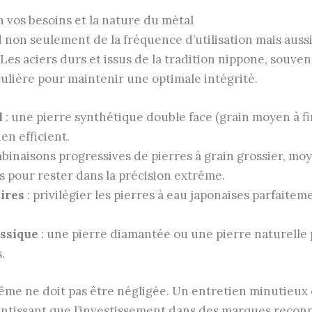
n vos besoins et la nature du métal
 non seulement de la fréquence d’utilisation mais aussi
Les aciers durs et issus de la tradition nippone, souve
lière pour maintenir une optimale intégrité.
l
: une pierre synthétique double face (grain moyen à fin
en efficient.
binaisons progressives de pierres à grain grossier, moye
s pour rester dans la précision extrême.
aires
: privilégier les pierres à eau japonaises parfaite
assique
: une pierre diamantée ou une pierre naturelle
.
-même ne doit pas être négligée. Un entretien minutieux
ntissant que l’investissement dans des marques reconn