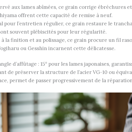
servé aux lames abîmées, ce grain corrige ébréchures et
hiyama offrent cette capacité de remise à neuf.
al pour l’entretien régulier, ce grain restaure le tranchan
t souvent plébiscités pour leur régularité.
 à la finition et au polissage, ce grain procure un fil ra
Togiharu ou Gesshin incarnent cette délicatesse.
l’angle d’affûtage : 15° pour les lames japonaises, garant
t de préserver la structure de l’acier VG-10 ou équival
ce, permet de passer progressivement de la réparation à