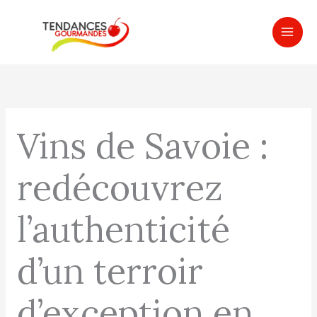
Aller
MAI
au
ME
contenu
Vins de Savoie :
redécouvrez
l’authenticité
d’un terroir
d’exception en