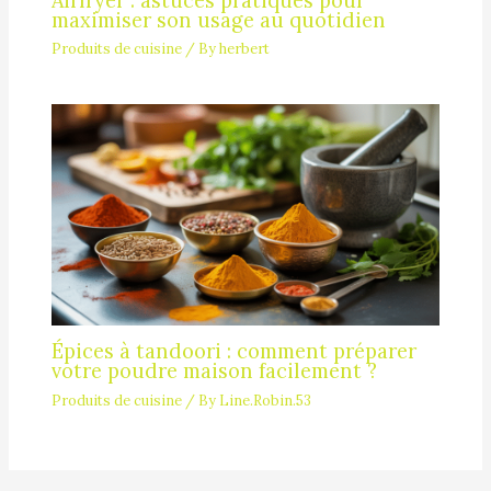
Airfryer : astuces pratiques pour
maximiser son usage au quotidien
Produits de cuisine
/ By
herbert
Épices à tandoori : comment préparer
votre poudre maison facilement ?
Produits de cuisine
/ By
Line.Robin.53