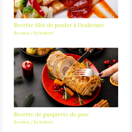
Recette filet de poulet à l’italienne
Recettes
/ By
herbert
Recette de paupiette de porc
Recettes
/ By
herbert