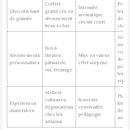
Coffret
Peut 
Intensité
Chocolat haut
grand cru ou
les a
aromatique,
de gamme
abonnement
de su
circuit court
bean to bar
class
Néces
une 
Box à
conna
Abonnements
thèmes :
Mise en valeur,
des g
personnalisés
pâtisserie,
effet surprise
pour 
vin, fromage
les
répét
Ateliers
Place
culinaires,
Souvenir,
Expériences
limité
dégustations
convivialité,
immersives
dépl
chez les
pédagogie
néces
artisans