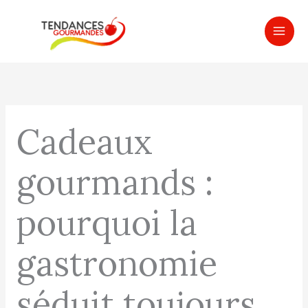
Aller
MAI
au
ME
contenu
Cadeaux
gourmands :
pourquoi la
gastronomie
séduit toujours