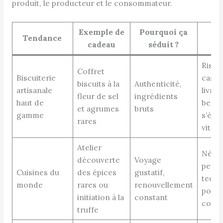
produit, le producteur et le consommateur.
Exemple de
Pourquoi ça
Tendance
L
cadeau
séduit ?
Risqu
Coffret
Biscuiterie
casse 
biscuits à la
Authenticité,
artisanale
livrai
fleur de sel
ingrédients
haut de
best-
et agrumes
bruts
gamme
s’épu
rares
vite
Atelier
Néces
découverte
Voyage
peu d
Cuisines du
des épices
gustatif,
techn
monde
rares ou
renouvellement
pour 
initiation à la
constant
coffr
truffe