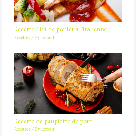
Recette filet de poulet à l’italienne
Recettes
/ By
herbert
Recette de paupiette de porc
Recettes
/ By
herbert