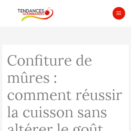
Aller
MAI
au
ME
contenu
Confiture de
mûres :
comment réussir
la cuisson sans
altérer le goût