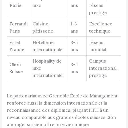
Paris
luxe
ans
réseau
re
prestige
Ferrandi
Cuisine,
1-3
Excellence
Ch
Paris
pâtisserie
ans
technique
ar
Vatel
Hôtellerie
3-5
réseau
M
France
internationale
ans
mondial
hô
Hospitality de
Campus
Glion
3-4
El
luxe
international,
Suisse
ans
in
internationale
prestige
Le partenariat avec Grenoble École de Management
renforce aussi la dimension internationale et la
reconnaissance des diplômes, plaçant l’IFH à un
niveau comparable aux grandes écoles suisses. Son
ancrage parisien offre un vivier unique