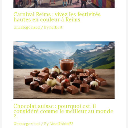
Carnival Reims : vivez les festivités
hautes en couleur à Reims
Uncategorized
/ By
herbert
Chocolat suisse : pourquoi est-il
considéré comme le meilleur au monde
?
Uncategorized
/ By
Line.Robin.53