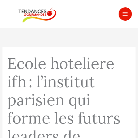
Aller
MAI
au
ME
contenu
Ecole hoteliere
ifh : l’institut
parisien qui
forme les futurs
leaders de