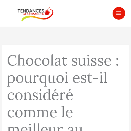
Aller
MAI
au
ME
contenu
Chocolat suisse :
pourquoi est-il
considéré
comme le
meilleur au