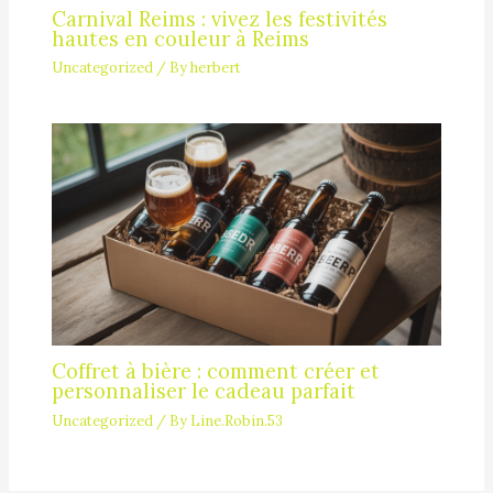
Carnival Reims : vivez les festivités
hautes en couleur à Reims
Uncategorized
/ By
herbert
Coffret à bière : comment créer et
personnaliser le cadeau parfait
Uncategorized
/ By
Line.Robin.53