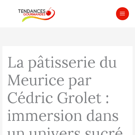
Aller
MAI
au
ME
contenu
La pâtisserie du
Meurice par
Cédric Grolet :
immersion dans
un univers sucré