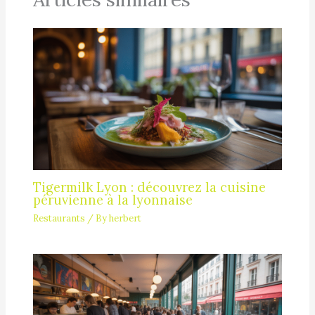
Tigermilk Lyon : découvrez la cuisine
péruvienne à la lyonnaise
Restaurants
/ By
herbert