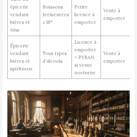
épicerie
Boissons
Petite
Vente à
vendant
fermentées
licence à
emporter
bières et
≤ 18°
emporter
vins
Licence à
Épicerie
emporter
vendant
Tous types
Vente à
+ PVBAN
bières et
d’alcools
emporter
si vente
spiritueux
nocturne