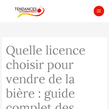
Aller
MAI
au
ME
contenu
Quelle licence
choisir pour
vendre de la
bière : guide
complet des