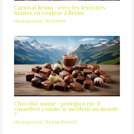
Carnival Reims : vivez les festivités
hautes en couleur à Reims
Uncategorized
/ By
herbert
Chocolat suisse : pourquoi est-il
considéré comme le meilleur au monde
?
Uncategorized
/ By
Line.Robin.53