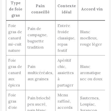
Type
Pain
Contexte
de foie
Accord vin
conseillé
idéal
gras
Foie
Entrée
Pain de
gras de
froide
Blanc
campagne,
canard
classique,
moelleux,
baguette
mi-cuit
repas
rouge léger
tradition
nature
festif
Foie
Apéritif
gras de
Pain
chic,
Blanc
canard
multicéréales,
assiettes
aromatique
aux
aux graines
à
sec ou doux
épices
partager
Foie
Menu
Pain brioché
Sauternes,
gras
raffiné,
peu sucré,
Loupiac,
d’oie
accords
pain blanc
Jurançon