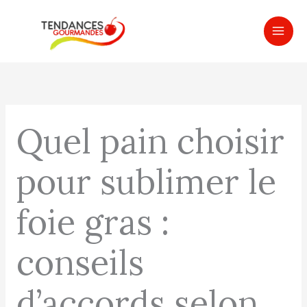
Aller
MAI
au
ME
contenu
Quel pain choisir
pour sublimer le
foie gras :
conseils
d’accords selon