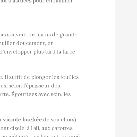
 lot d’astuces pour enflammer
smis souvent de mains de grand-
ffeuiller doucement, en
 d’envelopper plus tard la farce
 Il suffit de plonger les feuilles
s, selon l’épaisseur des
erte. Égouttées avec soin, les
ou
viande hachée
de son choix)
t ciselé, à l’ail, aux carottes
r ce mélange, parfois entrecoupé