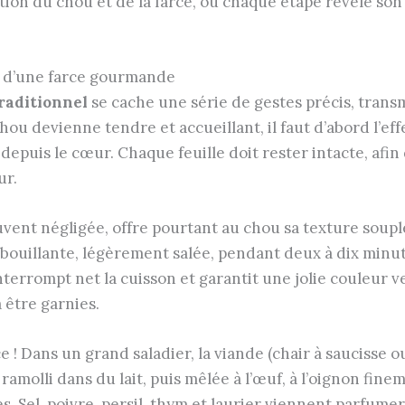
tion du chou et de la farce, où chaque étape révèle son
n d’une farce gourmande
traditionnel
se cache une série de gestes précis, tran
chou devienne tendre et accueillant, il faut d’abord l’e
depuis le cœur. Chaque feuille doit rester intacte, afin
ur.
uvent négligée, offre pourtant au chou sa texture souple.
ouillante, légèrement salée, pendant deux à dix minute
interrompt net la cuisson et garantit une jolie couleur v
à être garnies.
e ! Dans un grand saladier, la viande (chair à saucisse 
molli dans du lait, puis mêlée à l’œuf, à l’oignon finemen
. Sel, poivre, persil, thym et laurier viennent parfume