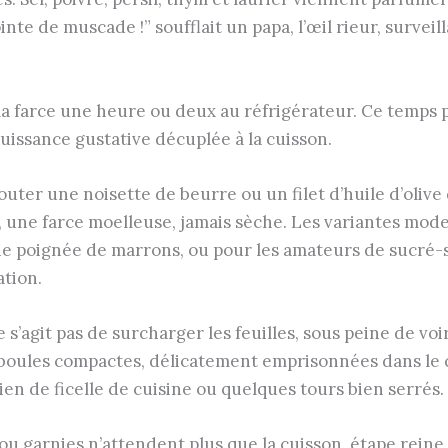
inte de muscade !” soufflait un papa, l’œil rieur, surveil
r la farce une heure ou deux au réfrigérateur. Ce temp
issance gustative décuplée à la cuisson.
outer une noisette de beurre ou un filet d’huile d’olive
, une farce moelleuse, jamais sèche. Les variantes mode
e poignée de marrons, ou pour les amateurs de sucré-s
ation.
 s’agit pas de surcharger les feuilles, sous peine de voir
 boules compactes, délicatement emprisonnées dans le 
lien de ficelle de cuisine ou quelques tours bien serrés.
chou garnies n’attendent plus que la cuisson, étape rein