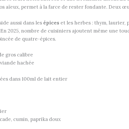
nos aïeux, permet à la farce de rester fondante. Deux œuf
side aussi dans les
épices
et les herbes : thym, laurier,
s. En 2025, nombre de cuisiniers ajoutent même une tou
pincée de quatre-épices.
 de gros calibre
 viande hachée
ées dans 100ml de lait entier
ier
uscade, cumin, paprika doux