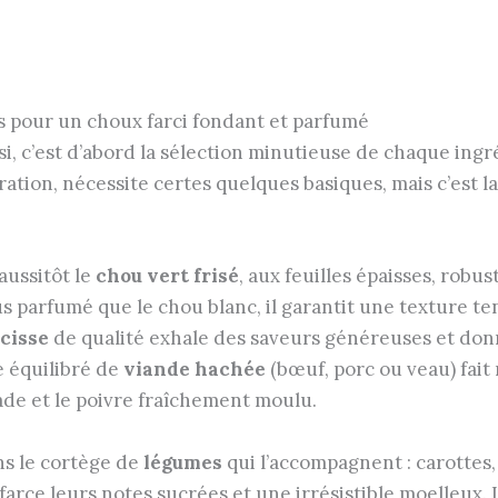
s pour un choux farci fondant et parfumé
i, c’est d’abord la sélection minutieuse de chaque ingré
tion, nécessite certes quelques basiques, mais c’est la
aussitôt le
chou vert frisé
, aux feuilles épaisses, robus
lus parfumé que le chou blanc, il garantit une texture t
ucisse
de qualité exhale des saveurs généreuses et donn
e équilibré de
viande hachée
(bœuf, porc ou veau) fait 
de et le poivre fraîchement moulu.
ns le cortège de
légumes
qui l’accompagnent : carottes, 
farce leurs notes sucrées et une irrésistible moelleux