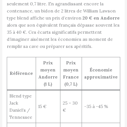
seulement 0,7 litre. En agrandissant encore la
contenance, un bidon de 2 litres de William Lawson
type blend affiche un prix d’environ
20 € en Andorre
alors que son équivalent français dépasse souvent les
35 à 40 €. Ces écarts significatifs permettent
d’imaginer aisément les économies au moment de
remplir sa cave ou préparer ses apéritifs.
Prix
Prix
moyen
moyen
Économie
Référence
Andorre
France
approximative
(1 L)
(0,7 L)
Blend type
Jack
25 – 30
15 €
−35 à −45 %
Daniel’s /
€
Tennessee