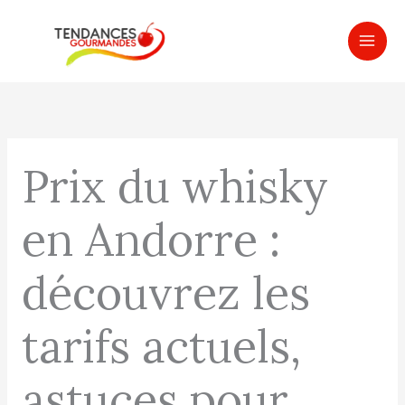
Aller
MAI
au
ME
contenu
Prix du whisky
en Andorre :
découvrez les
tarifs actuels,
astuces pour