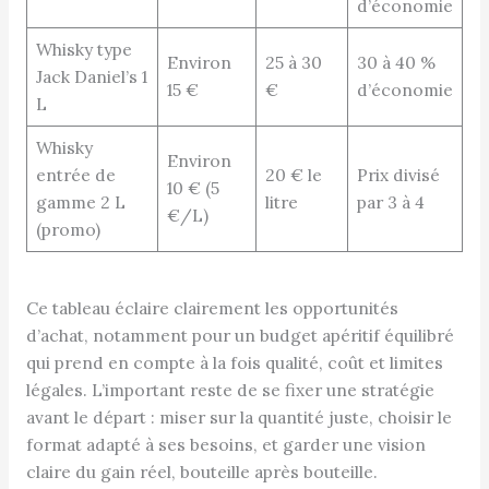
d’économie
Whisky type
Environ
25 à 30
30 à 40 %
Jack Daniel’s 1
15 €
€
d’économie
L
Whisky
Environ
entrée de
20 € le
Prix divisé
10 € (5
gamme 2 L
litre
par 3 à 4
€/L)
(promo)
Ce tableau éclaire clairement les opportunités
d’achat, notamment pour un budget apéritif équilibré
qui prend en compte à la fois qualité, coût et limites
légales. L’important reste de se fixer une stratégie
avant le départ : miser sur la quantité juste, choisir le
format adapté à ses besoins, et garder une vision
claire du gain réel, bouteille après bouteille.