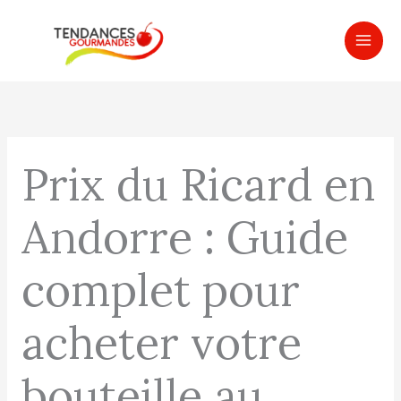
Aller
MAI
au
ME
contenu
Prix du Ricard en
Andorre : Guide
complet pour
acheter votre
bouteille au