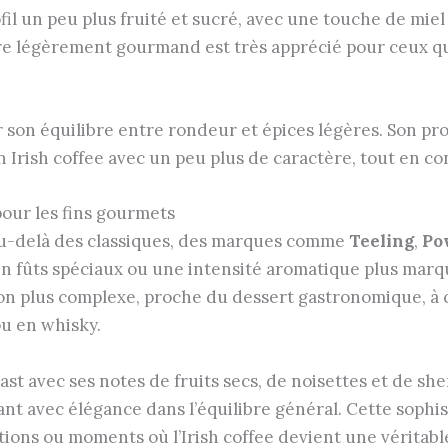
fil un peu plus fruité et sucré, avec une touche de mie
ère légèrement gourmand est très apprécié pour ceux q
 son équilibre entre rondeur et épices légères. Son pro
n Irish coffee avec un peu plus de caractère, tout en c
pour les fins gourmets
 au-delà des classiques, des marques comme
Teeling
,
Po
 en fûts spéciaux ou une intensité aromatique plus mar
ion plus complexe, proche du dessert gastronomique, à c
ou en whisky.
st avec ses notes de fruits secs, de noisettes et de sh
ant avec élégance dans l’équilibre général. Cette sophi
tions ou moments où l’Irish coffee devient une véritabl