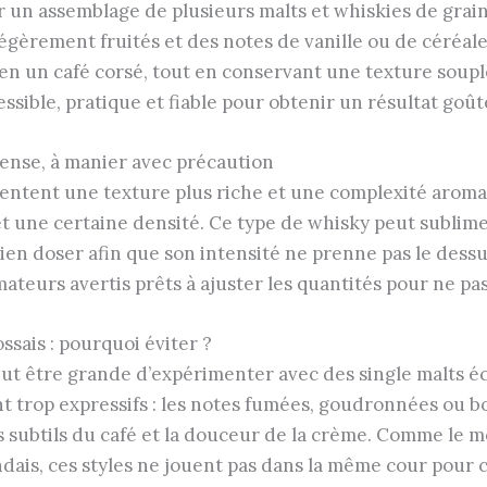
par un assemblage de plusieurs malts et whiskies de grai
égèrement fruités et des notes de vanille ou de céréale
 un café corsé, tout en conservant une texture souple 
sible, pratique et fiable pour obtenir un résultat goû
intense, à manier avec précaution
résentent une texture plus riche et une complexité arom
et une certaine densité. Ce type de whisky peut sublime
en doser afin que son intensité ne prenne pas le dessus
ateurs avertis prêts à ajuster les quantités pour ne pas
ssais : pourquoi éviter ?
peut être grande d’expérimenter avec des single malts é
ent trop expressifs : les notes fumées, goudronnées ou 
s subtils du café et la douceur de la crème. Comme le m
ndais, ces styles ne jouent pas dans la même cour pour c