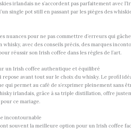
skies irlandais ne s’accordent pas parfaitement avec l’I
d’un single pot still en passant par les pièges des whisk
ces nuances pour ne pas commettre d’erreurs qui gâchera
n whisky, avec des conseils précis, des marques incont
our réussir son Irish coffee dans les règles de l’art.
ur un Irish coffee authentique et équilibré
si repose avant tout sur le choix du whisky. Le profil i
e qui permet au café de s’exprimer pleinement sans êt
isky irlandais, grâce à sa triple distillation, offre jus
 pour ce mariage.
ase incontournable
ont souvent la meilleure option pour un Irish coffee faci