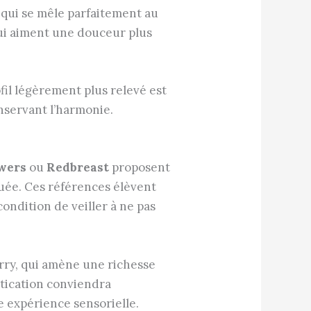
l qui se mêle parfaitement au
ui aiment une douceur plus
fil légèrement plus relevé est
onservant l’harmonie.
wers
ou
Redbreast
proposent
quée. Ces références élèvent
ondition de veiller à ne pas
erry, qui amène une richesse
stication conviendra
e expérience sensorielle.