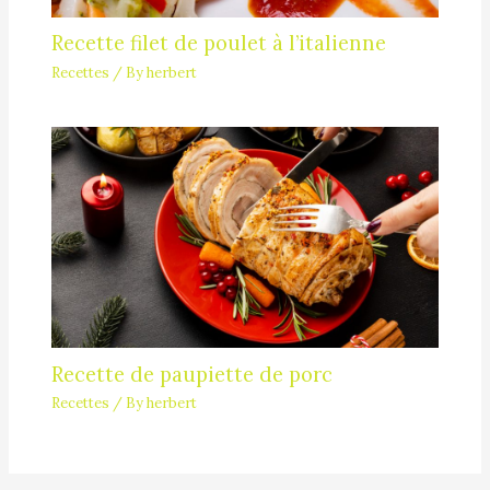
Recette filet de poulet à l’italienne
Recettes
/ By
herbert
Recette de paupiette de porc
Recettes
/ By
herbert