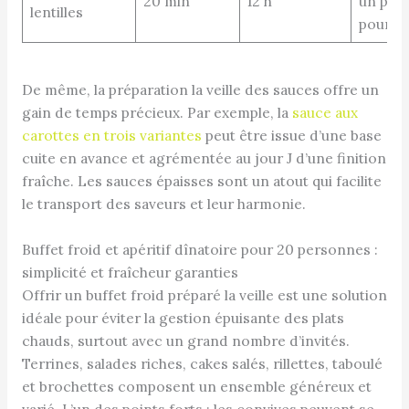
20 min
12 h
un peu 
lentilles
pour d
De même, la préparation la veille des sauces offre un
gain de temps précieux. Par exemple, la
sauce aux
carottes en trois variantes
peut être issue d’une base
cuite en avance et agrémentée au jour J d’une finition
fraîche. Les sauces épaisses sont un atout qui facilite
le transport des saveurs et leur harmonie.
Buffet froid et apéritif dînatoire pour 20 personnes :
simplicité et fraîcheur garanties
Offrir un buffet froid préparé la veille est une solution
idéale pour éviter la gestion épuisante des plats
chauds, surtout avec un grand nombre d’invités.
Terrines, salades riches, cakes salés, rillettes, taboulé
et brochettes composent un ensemble généreux et
varié. L’un des points forts : les convives peuvent se