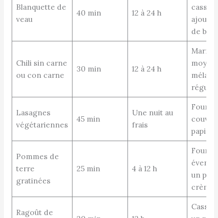
Blanquette de
cassero
40 min
12 à 24 h
veau
ajouter
de boui
Marmite
Chili sin carne
moyen,
30 min
12 à 24 h
ou con carne
mélang
régulie
Four 15
Lasagnes
Une nuit au
45 min
couver
végétariennes
frais
papier 
Four d
Pommes de
éventu
terre
25 min
4 à 12 h
un peu
gratinées
crème
Casser
Ragoût de