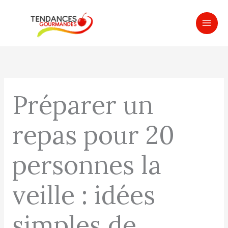
Aller
MAI
au
ME
contenu
Préparer un
repas pour 20
personnes la
veille : idées
simples de