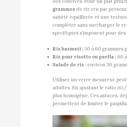
des convives. Pour un plat princ
grammes
de riz cru par person
satiété équilibrée et une textu
compléter sans surcharger le re
spécifiques s’imposent pour des 
Riz basmati :
50 à 60 grammes pa
Riz pour risotto ou paella :
60 à
Salade de riz :
environ 30 gramm
Utiliser un verre mesureur peut
adultes. En ajustant le ratio ri
plus homogène. Ces astuces, déjà
permettent de limiter le gaspilla