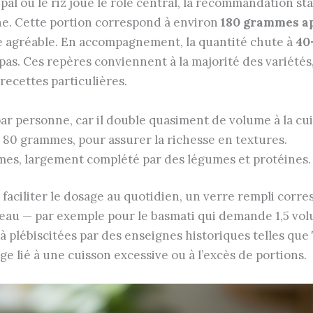
ipal où le riz joue le rôle central, la recommandation s
ne. Cette portion correspond à environ
180 grammes ap
re agréable. En accompagnement, la quantité chute à
40
pas. Ces repères conviennent à la majorité des variétés
recettes particulières.
r personne, car il double quasiment de volume à la cui
 80 grammes, pour assurer la richesse en textures.
es, largement complété par des légumes et protéines.
 faciliter le dosage au quotidien, un verre rempli corr
z/eau — par exemple pour le basmati qui demande 1,5 vo
 plébiscitées par des enseignes historiques telles que
ge lié à une cuisson excessive ou à l’excès de portions.