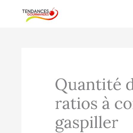
Aller
au
contenu
Quantité d
ratios à c
gaspiller