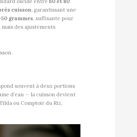
tandard oscille entre
60 et 80
rès cuisson
, garantissant une
-50 grammes
, suffisante pour
, mais des ajustements
sson.
espond souvent à deux portions
lume d’eau — la cuisson devient
 Tilda ou Comptoir du Riz,