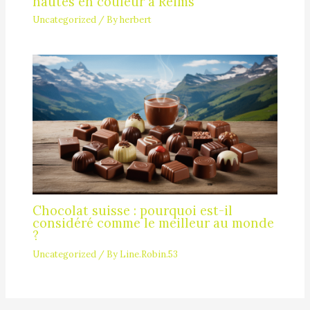
hautes en couleur à Reims
Uncategorized
/ By
herbert
Chocolat suisse : pourquoi est-il
considéré comme le meilleur au monde
?
Uncategorized
/ By
Line.Robin.53