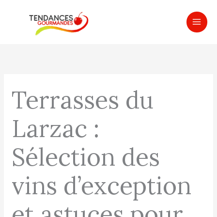
Aller
MAI
au
ME
contenu
Terrasses du
Larzac :
Sélection des
vins d’exception
et astuces pour