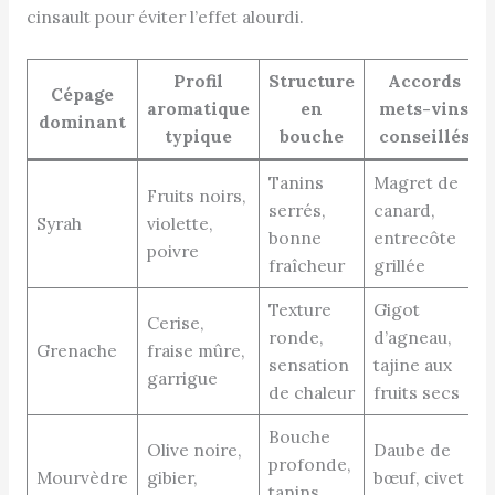
cinsault pour éviter l’effet alourdi.
Profil
Structure
Accords
Cépage
aromatique
en
mets-vins
dominant
typique
bouche
conseillés
Tanins
Magret de
Fruits noirs,
serrés,
canard,
Syrah
violette,
bonne
entrecôte
poivre
fraîcheur
grillée
Texture
Gigot
Cerise,
ronde,
d’agneau,
Grenache
fraise mûre,
sensation
tajine aux
garrigue
de chaleur
fruits secs
Bouche
Olive noire,
Daube de
profonde,
Mourvèdre
gibier,
bœuf, civet
tanins