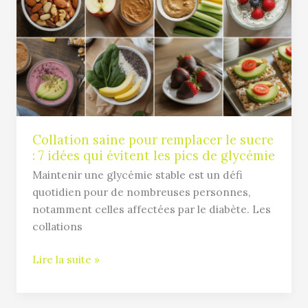
pour
remplacer
le
sucre
:
7
idées
qui
évitent
Collation saine pour remplacer le sucre
: 7 idées qui évitent les pics de glycémie
les
pics
Maintenir une glycémie stable est un défi
de
quotidien pour de nombreuses personnes,
glycémie
notamment celles affectées par le diabète. Les
collations
Lire la suite »