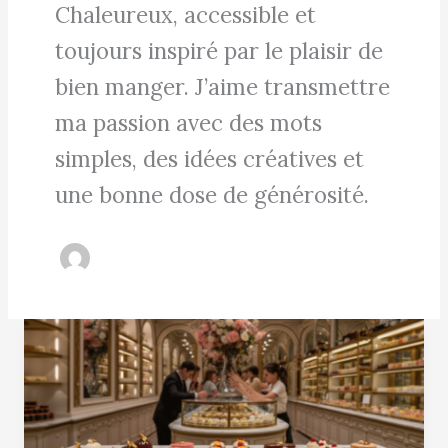
Chaleureux, accessible et
toujours inspiré par le plaisir de
bien manger. J’aime transmettre
ma passion avec des mots
simples, des idées créatives et
une bonne dose de générosité.
La
pâtisserie
du
Meurice
par