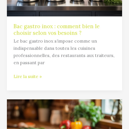
choisir
selon
vos
besoins
Bac gastro inox : comment bien le
choisir selon vos besoins ?
?
Le bac gastro inox s’impose comme un
indispensable dans toutes les cuisines
professionnelles, des restaurants aux traiteurs,
en passant par
Lire la suite »
Cuisiner
dans
une
poêle