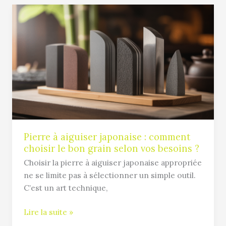
Pierre
à
aiguiser
japonaise
:
comment
choisir
le
bon
grain
selon
Pierre à aiguiser japonaise : comment
choisir le bon grain selon vos besoins ?
vos
besoins
Choisir la pierre à aiguiser japonaise appropriée
?
ne se limite pas à sélectionner un simple outil.
C’est un art technique,
Lire la suite »