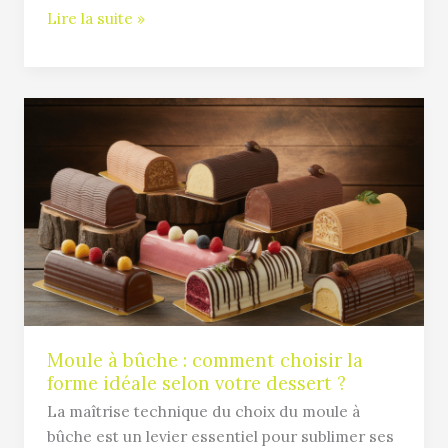
Lire la suite »
Moule
à
bûche
:
comment
choisir
la
forme
idéale
selon
votre
Moule à bûche : comment choisir la
forme idéale selon votre dessert ?
dessert
?
La maîtrise technique du choix du moule à
bûche est un levier essentiel pour sublimer ses