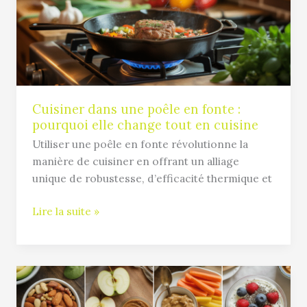
en
fonte
:
pourquoi
elle
change
tout
Cuisiner dans une poêle en fonte :
pourquoi elle change tout en cuisine
en
cuisine
Utiliser une poêle en fonte révolutionne la
manière de cuisiner en offrant un alliage
unique de robustesse, d’efficacité thermique et
Lire la suite »
Collation
saine