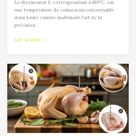
Le thermostat 6, correspondant à 180°C, est
une température de cuisson incontournable
dans toute cuisine maîtrisant l’art de la
précision
Lire la suite »
Emplacement
idéal
pour
sonde
température
poulet
:
les
erreurs
à