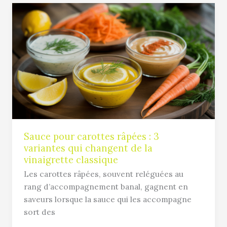
Sauce
pour
carottes
râpées
:
3
variantes
qui
changent
de
la
Sauce pour carottes râpées : 3
variantes qui changent de la
vinaigrette
vinaigrette classique
classique
Les carottes râpées, souvent reléguées au
rang d’accompagnement banal, gagnent en
saveurs lorsque la sauce qui les accompagne
sort des