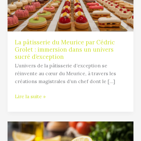
Cédric
Grolet
:
immersion
dans
un
La pâtisserie du Meurice par Cédric
Grolet : immersion dans un univers
univers
sucré d’exception
sucré
d’exception
L’univers de la pâtisserie d’exception se
réinvente au cœur du Meurice, à travers les
créations magistrales d’un chef dont le […]
Lire la suite »
Comment
réussir
un