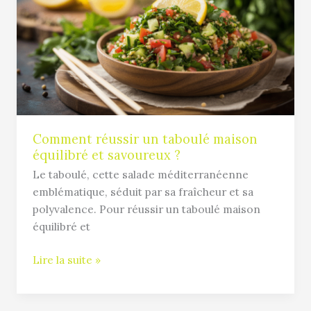
taboulé
maison
équilibré
et
savoureux
?
Comment réussir un taboulé maison
équilibré et savoureux ?
Le taboulé, cette salade méditerranéenne
emblématique, séduit par sa fraîcheur et sa
polyvalence. Pour réussir un taboulé maison
équilibré et
Lire la suite »