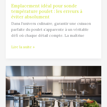
éviter
Emplacement idéal pour sonde
température poulet : les erreurs à
absolument
éviter absolument
Dans l’univers culinaire, garantir une cuisson
parfaite du poulet s’apparente à un véritable
défi où chaque détail compte. La maîtrise
Lire la suite »
Bac
gastro
inox
:
comment
bien
le