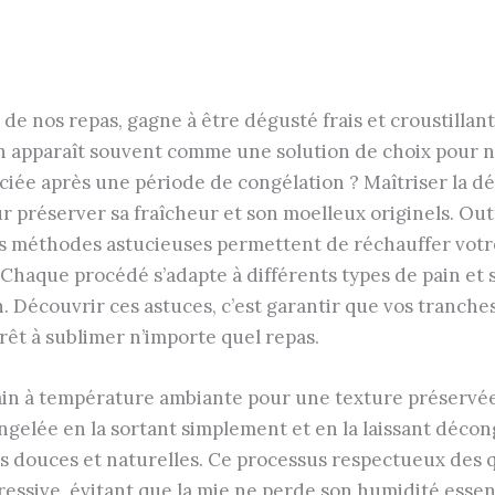
n de nos repas, gagne à être dégusté frais et croustilla
on apparaît souvent comme une solution de choix pour n
éciée après une période de congélation ? Maîtriser la 
ur préserver sa fraîcheur et son moelleux originels. Ou
 méthodes astucieuses permettent de réchauffer votre 
aque procédé s’adapte à différents types de pain et si
. Découvrir ces astuces, c’est garantir que vos tranche
prêt à sublimer n’importe quel repas.
pain à température ambiante pour une texture préservé
gelée en la sortant simplement et en la laissant déco
s douces et naturelles. Ce processus respectueux des q
ssive, évitant que la mie ne perde son humidité essent