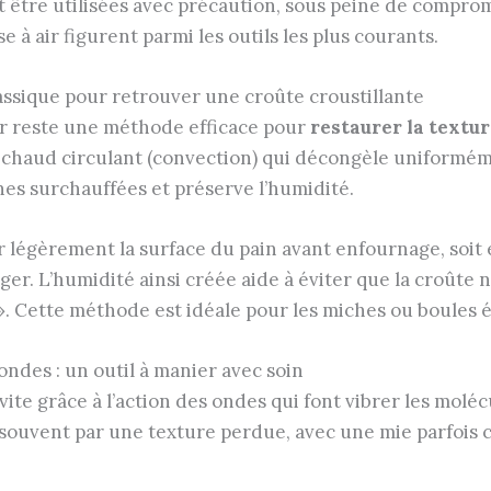
t être utilisées avec précaution, sous peine de comprom
e à air figurent parmi les outils les plus courants.
lassique pour retrouver une croûte croustillante
ur reste une méthode efficace pour
restaurer la textur
r chaud circulant (convection) qui décongèle uniforméme
nes surchauffées et préserve l’humidité.
 légèrement la surface du pain avant enfournage, soit e
léger. L’humidité ainsi créée aide à éviter que la croûte
». Cette méthode est idéale pour les miches ou boules 
ndes : un outil à manier avec soin
te grâce à l’action des ondes qui font vibrer les molécu
ie souvent par une texture perdue, avec une mie parfoi