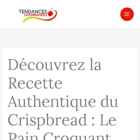
Aller
MAI
au
ME
contenu
Découvrez la
Recette
Authentique du
Crispbread : Le
Pain Croquant