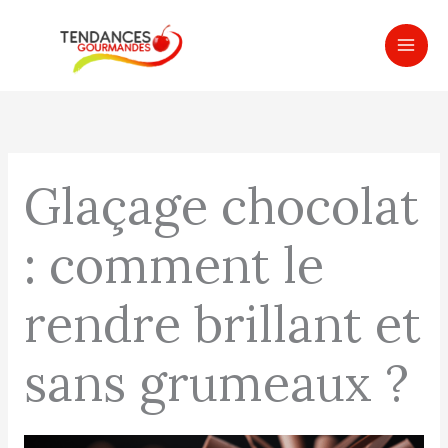
Aller
MAI
au
ME
contenu
Glaçage chocolat
: comment le
rendre brillant et
sans grumeaux ?